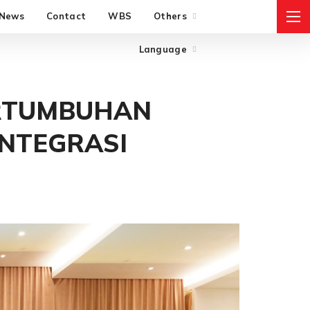
News
Contact
WBS
Language
Others
Language
ERTUMBUHAN
INTEGRASI