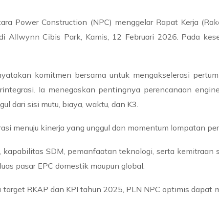
ra Power Construction (NPC) menggelar Rapat Kerja (Rake
i Allwynn Cibis Park, Kamis, 12 Februari 2026. Pada kes
nyatakan komitmen bersama untuk mengakselerasi pertumbu
rintegrasi. Ia menegaskan pentingnya perencanaan engine
gul dari sisi mutu, biaya, waktu, dan K3.
elerasi menuju kinerja yang unggul dan momentum lompatan pe
s, kapabilitas SDM, pemanfaatan teknologi, serta kemitra
uas pasar EPC domestik maupun global.
i target RKAP dan KPI tahun 2025, PLN NPC optimis dapat 