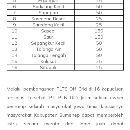
5
Pajangan
25
6
Sadulang Kecil
50
7
Sapapan
50
8
Saredeng Besar
25
9
Saredeng Kecil
25
10
Saseel
150
11
Saur
150
12
Sepangkur Kecil
50
13
Talango Air
50
14
Talango Tengah
50
15
Kalosot
25
16
Sitabok
25
Melalui pembangunan PLTS Off Grid di 16 kepualuan
terisolasi tersebut, PT PLN UID Jatim selaku
owner
berharap seluruh masyarakat jawa timur khususnya
masyarakat Kabupaten Sumenep dapat memperoleh
listrik secara merata dan lebih jauh dapat